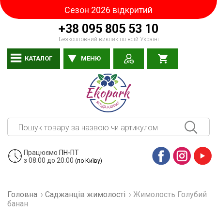
Сезон 2026 відкритий
+38 095 805 53 10
Безкоштовний виклик по всій Україні
КАТАЛОГ
МЕНЮ
Працюємо
ПН-ПТ
з 08:00 до 20:00
(по Київу)
Facebook
Instagram
YouTube
Головна
›
Саджанців жимолості
›
Жимолость Голубий
банан