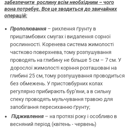
забезпечити рослину всім необхідним – чого
вона потребує. Все це зводиться до звичайних
операцій:
Прополювання
– рихлення ґрунту в
приштамбових смугах і видалення сорної
рослинності. Коренева система жимолості
частково поверхнева, тому розпушування
проводять на глибину не більше 5 см – 7 см. У
дорослої жимолості коріння розташовані на
глибині 25 см, тому розпушування проводиться
без обмежень. У пристовбурних колах
регулярно прибирають бур’яни, а в сильну
спеку проводять мульчування травою для
запобігання пересиханню ґрунту;
Підживлення
– на протязі року і особливо в
весняний період (квітень - червень)