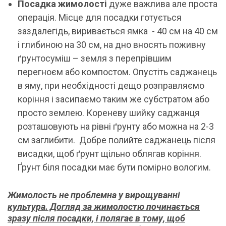
Посадка жимолості
дуже важлива але проста
операція. Місце для посадки готується
заздалегідь, виривається ямка - 40 см на 40 см
і глибиною на 30 см, на дно вносять поживну
ґрунтосуміш – земля з перепрівшим
перегноєм або компостом. Опустіть саджанець
в яму, при необхідності дещо розправляємо
коріння і засипаємо таким же субстратом або
просто землею. Кореневу шийку саджанця
розташовують на рівні ґрунту або можна на 2-3
см заглибити. Добре полийте саджанець після
висадки, щоб ґрунт щільно облягав коріння.
Ґрунт біля посадки має бути помірно вологим.
Жимолость не проблемна у вирощуванні
культура. Догляд за жимолостю починається
зразу після посадки, і полягає в тому, щоб