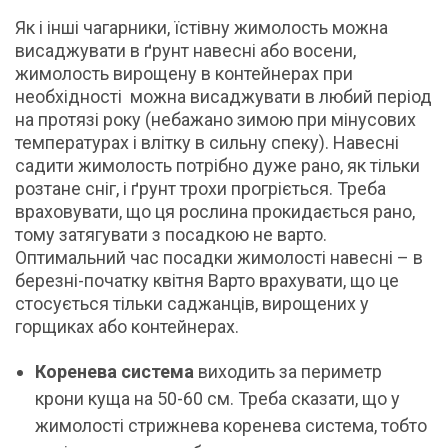
Як і інші чагарники, їстівну жимолость можна
висаджувати в ґрунт навесні або восени,
жимолость вирощену в контейнерах при
необхідності можна висаджувати в любий період
на протязі року (небажано зимою при мінусових
температурах і влітку в сильну спеку). Навесні
садити жимолость потрібно дуже рано, як тільки
розтане сніг, і ґрунт трохи прогріється. Треба
враховувати, що ця рослина прокидається рано,
тому затягувати з посадкою не варто.
Оптимальний час посадки жимолості навесні – в
березні-початку квітня Варто врахувати, що це
стосується тільки саджанців, вирощених у
горщиках або контейнерах.
Коренева система
виходить за периметр
крони куща на 50-60 см. Треба сказати, що у
жимолості стрижнева коренева система, тобто