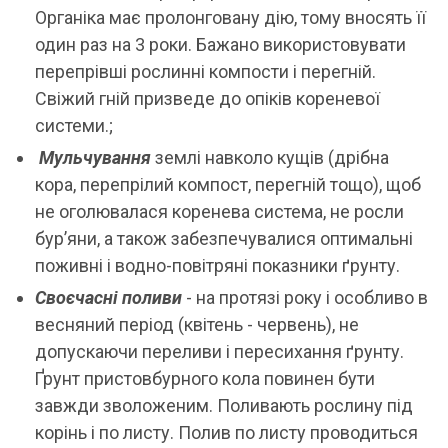
Органіка має пролонговану дію, тому вносять її
один раз на 3 роки. Бажано використовувати
перепрівші рослинні компости і перегній.
Свіжий гній призведе до опіків кореневої
системи.;
Мульчування
землі навколо кущів (дрібна
кора, перепрілий компост, перегній тощо), щоб
не оголювалася коренева система, не росли
бур’яни, а також забезпечувалися оптимальні
поживні і водно-повітряні показники ґрунту.
Своєчасні поливи
- на протязі року і особливо в
весняний період (квітень - червень), не
допускаючи переливи і пересихання ґрунту.
Ґрунт пристовбурного кола повинен бути
завжди зволоженим. Поливають рослину під
корінь і по листу. Полив по листу проводиться