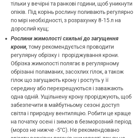
тільки у вечірні та ранкові години, щоб уникнути
опіків. Під корінь рослину поливають регулярно
по мірі необхідності, з розрахунку 8-15 л на
дорослий кущ;
Рослини жимолості схильні до загущення
крони,
тому рекомендується проводити
регулярну обрізку і проріджування крони.
Обрізка жимолості полягає в регулярному
обрізанні поламаних, засохлих гілок, а також
гілок що загущають крону і ростуть у її
середину або перехрещуються і заважають
одна одній. Ущільнену крону проріджують, щоб
забезпечити в майбутньому сезоні доступ
світла і природну вентиляцію. Робити це краще
на початку осені і зимою в безморозний період
(мороз не нижче -5°С). Не рекомендовано