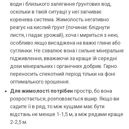
води і близького залягання ґрунтових вод,
оскільки в такій ситуації у неї загниває
коренева система. Жимолость негативно
реагує на кислий ґрунт (починає бліднути
листя, і падає урожай), хоча і мириться з нею,
особливо якщо висаджена на важкі глини або
суглинки. Не схвалює вона і сильне мінеральне
підживлення, вважаючи за краще їй середні
дози мінеральних і органічних добрив. Гарно
переносить спекотний період тільки на фоні
оптимального зрошення.
Для жимолості потрібен
простір, бо вона
розростається, розповзається вшир. Якщо ви
садите її в ряд, то між кущами має бути
відстань не менше 1-1,5 м, а між рядами краще
2-2,5 м.