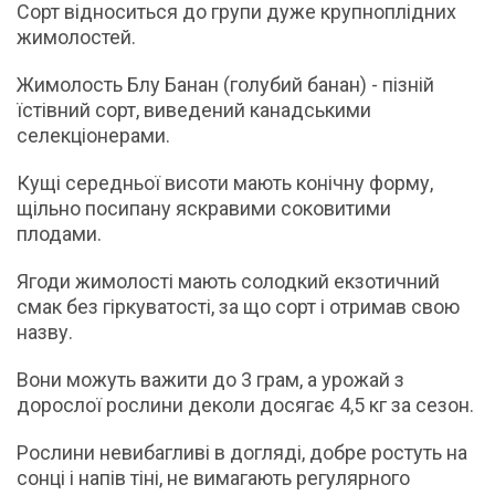
Сорт відноситься до групи дуже крупноплідних
жимолостей.
Жимолость Блу Банан (голубий банан) - пізній
їстівний сорт, виведений канадськими
селекціонерами.
Кущі середньої висоти мають конічну форму,
щільно посипану яскравими соковитими
плодами.
Ягоди жимолості мають солодкий екзотичний
смак без гіркуватості, за що сорт і отримав свою
назву.
Вони можуть важити до 3 грам, а урожай з
дорослої рослини деколи досягає 4,5 кг за сезон.
Рослини невибагливі в догляді, добре ростуть на
сонці і напів тіні, не вимагають регулярного