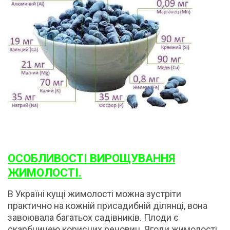
ОСОБЛИВОСТІ ВИРОЩУВАННЯ
ЖИМОЛОСТІ.
В Україні кущі жимолості можна зустріти
практично на кожній присадибній ділянці, вона
завоювала багатьох садівників. Плоди є
скарбницею корисних речовин. Ягоди жимолості