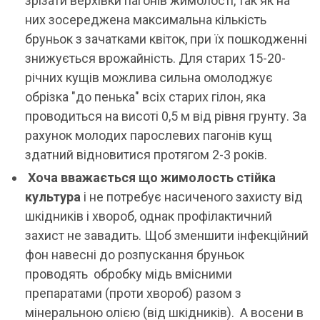
зрізати верхівки пагонів жимолості, так як на
них зосереджена максимальна кількість
бруньок з зачатками квіток, при їх пошкодженні
знижується врожайність. Для старих 15-20-
річних кущів можлива сильна омолоджує
обрізка "до пенька" всіх старих гілон, яка
проводиться на висоті 0,5 м від рівня грунту. За
рахунок молодих парослевих пагонів кущ
здатний відновитися протягом 2-3 років.
Хоча вважається що жимолость стійка
культура
і не потребує насиченого захисту від
шкідників і хвороб, однак профілактичний
захист не завадить. Щоб зменшити інфекційний
фон навесні до розпускання бруньок
проводять обробку мідь вмісними
препаратами (проти хвороб) разом з
мінеральною олією (від шкідників). А восени в