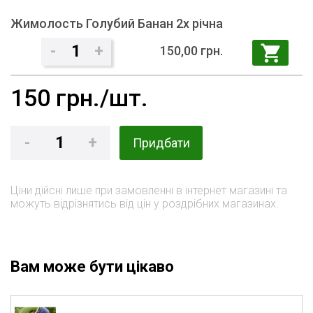
Жимолость Голубий Банан 2х річна
-
1
+
150,00 грн.
150
грн./шт.
-
1
+
Придбати
Ціни дійсні лише при замовленні в інтернет магазині та
можуть відрізнятись від цін у роздрібних магазинах.
Вам може бути цікаво