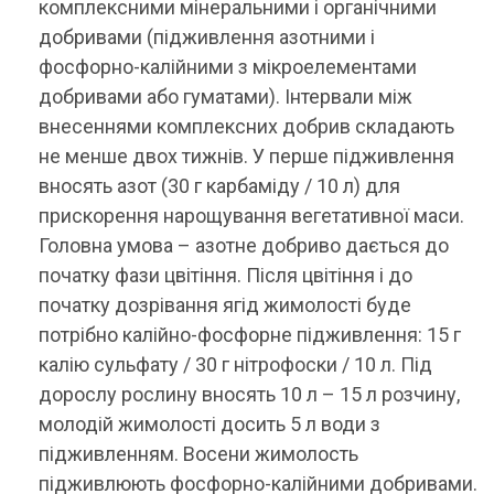
комплексними мінеральними і органічними
добривами (підживлення азотними і
фосфорно-калійними з мікроелементами
добривами або гуматами). Інтервали між
внесеннями комплексних добрив складають
не менше двох тижнів. У перше підживлення
вносять азот (30 г карбаміду / 10 л) для
прискорення нарощування вегетативної маси.
Головна умова – азотне добриво дається до
початку фази цвітіння. Після цвітіння і до
початку дозрівання ягід жимолості буде
потрібно калійно-фосфорне підживлення: 15 г
калію сульфату / 30 г нітрофоски / 10 л. Під
дорослу рослину вносять 10 л – 15 л розчину,
молодій жимолості досить 5 л води з
підживленням. Восени жимолость
підживлюють фосфорно-калійними добривами.