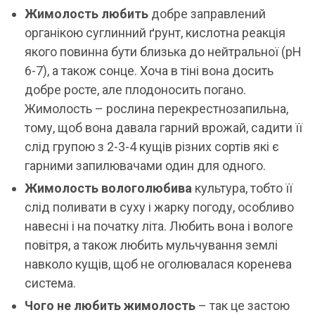
Жимолость любить
добре заправлений
органікою суглинний ґрунт, кислотна реакція
якого повинна бути близька до нейтральної (рН
6-7), а також сонце. Хоча в тіні вона досить
добре росте, але плодоносить погано.
Жимолость – рослина перекрестнозапильна,
тому, щоб вона давала гарний врожай, садити її
слід групою з 2-3-4 кущів різних сортів які є
гарними запилювачами один для одного.
Жимолость вологолюбива
культура, тобто її
слід поливати в суху і жарку погоду, особливо
навесні і на початку літа. Любить вона і вологе
повітря, а також любить мульчування землі
навколо кущів, щоб не оголювалася коренева
система.
Чого не любить жимолость
– так це застою