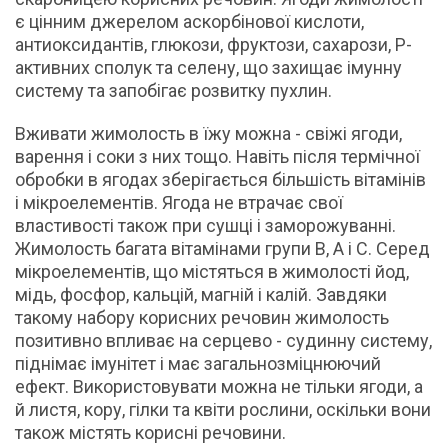
є цінним джерелом аскорбінової кислоти,
антиоксидантів, глюкози, фруктози, сахарози, Р-
активних сполук та селену, що захищає імунну
систему та запобігає розвитку пухлин.
Вживати жимолость в їжу можна - свіжі ягоди,
варення і соки з них тощо. Навіть після термічної
обробки в ягодах зберігається більшість вітамінів
і мікроелементів. Ягода не втрачає свої
властивості також при сушці і заморожуванні.
Жимолость багата вітамінами групи В, А і С. Серед
мікроелементів, що містяться в жимолості йод,
мідь, фосфор, кальцій, магній і калій. Завдяки
такому набору корисних речовин жимолость
позитивно впливає на серцево - судинну систему,
піднімає імунітет і має загальнозміцнюючий
ефект. Використовувати можна не тільки ягоди, а
й листя, кору, гілки та квіти рослини, оскільки вони
також містять корисні речовини.