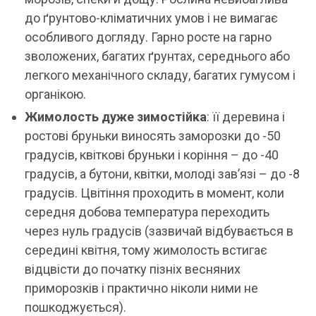
до ґрунтово-кліматичних умов і не вимагає
особливого догляду. Гарно росте на гарно
зволожених, багатих ґрунтах, середнього або
легкого механічного складу, багатих гумусом і
органікою.
Жимолость дуже зимостійка
: її деревина і
ростові бруньки виносять заморозки до -50
градусів, квіткові бруньки і коріння – до -40
градусів, а бутони, квітки, молоді зав’язі – до -8
градусів. Цвітіння проходить в момент, коли
середня добова температура переходить
через нуль градусів (зазвичай відбувається в
середині квітня, тому жимолость встигає
відцвісти до початку пізніх весняних
приморозків і практично ніколи ними не
пошкоджується).