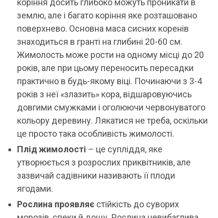
коріння досить глибоко можуть проникати в
землю, але і багато коріння яке розташовано
поверхнево. Основна маса сисних коренів
знаходиться в гранті на глибині 20-60 см.
Жимолость може рости на одному місці до 20
років, але при цьому переносить пересадки
практично в будь-якому віці. Починаючи з 3-4
років з неї «злазить» кора, відшаровуючись
довгими смужками і оголюючи червонуватого
кольору деревину. Лякатися не треба, оскільки
це просто така особливість жимолості.
Плід жимолості
– це супліддя, яке
утворюється з розрослих приквітників, але
зазвичай садівники називають її плоди
ягодами.
Рослина проявляє
стійкість до суворих
морозів, спеки й дощу. Рослина невибаглива