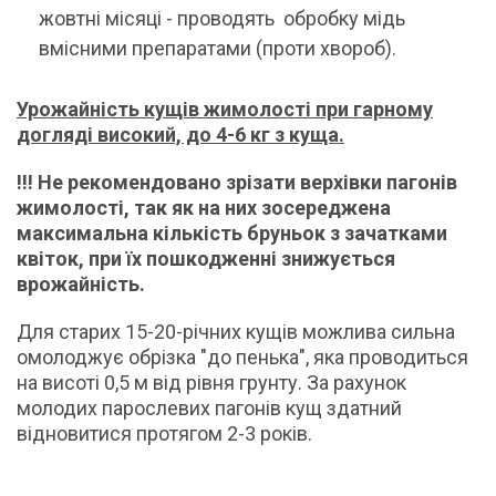
жовтні місяці - проводять обробку мідь
вмісними препаратами (проти хвороб).
Урожайність кущів жимолості при гарному
догляді високий, до 4-6 кг з куща.
!!! Не рекомендовано зрізати верхівки пагонів
жимолості, так як на них зосереджена
максимальна кількість бруньок з зачатками
квіток, при їх пошкодженні знижується
врожайність.
Для старих 15-20-річних кущів можлива сильна
омолоджує обрізка "до пенька", яка проводиться
на висоті 0,5 м від рівня грунту. За рахунок
молодих парослевих пагонів кущ здатний
відновитися протягом 2-3 років.