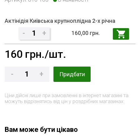
Актінідія Київська крупноплідна 2-х річна
-
1
+
160,00 грн.
160
грн./шт.
-
1
+
Придбати
Ціни дійсні лише при замовленні в інтернет магазині та
можуть відрізнятись від цін у роздрібних магазинах.
Вам може бути цікаво