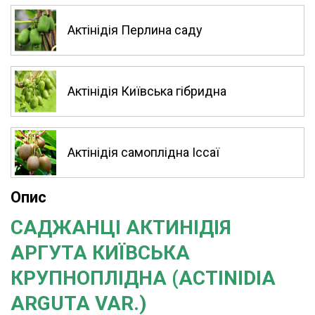
Актінідія Перлина саду
Актінідія Київська гібридна
Актінідія самоплідна Іссаї
Опис
САДЖАНЦІ АКТИНІДІЯ
АРГУТА КИЇВСЬКА
КРУПНОПЛІДНА
(ACTINIDIA
ARGUTA VAR.)