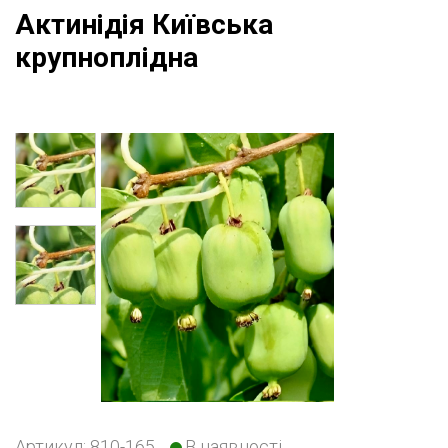
Актинідія Київська
крупноплідна
Артикул: 810-165
В
наявності