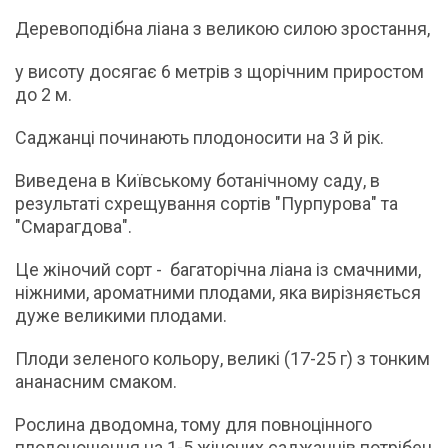
Деревоподібна ліана з великою силою зростання,
у висоту досягає 6 метрів з щорічним приростом
до 2 м.
Саджанці починають плодоносити на 3 й рік.
Виведена в Київському ботанічному саду, в
результаті схрещування сортів "Пурпурова" та
"Смарагдова".
Це жіночий сорт - багаторічна ліана із смачними,
ніжними, ароматними плодами, яка вирізняється
дуже великими плодами.
Плоди зеленого кольору, великі (17-25 г) з тонким
ананасним смаком.
Рослина дводомна, тому для повноцінного
плодоношення на 1-5 жіночих саджанців потрібен