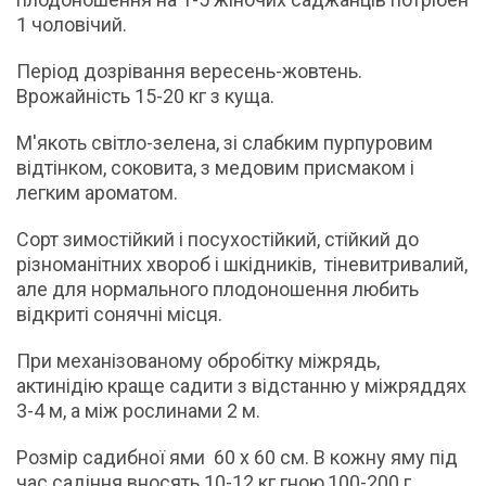
1 чоловічий.
Період дозрівання вересень-жовтень.
Врожайність 15-20 кг з куща.
М'якоть світло-зелена, зі слабким пурпуровим
відтінком, соковита, з медовим присмаком і
легким ароматом.
Сорт зимостійкий і посухостійкий, стійкий до
різноманітних хвороб і шкідників, тіневитривалий,
але для нормального плодоношення любить
відкриті сонячні місця.
При механізованому обробітку міжрядь,
актинідію краще садити з відстанню у міжряддях
3-4 м, а між рослинами 2 м.
Розмір садибної ями 60 х 60 см. В кожну яму під
час садіння вносять 10-12 кг гною,100-200 г