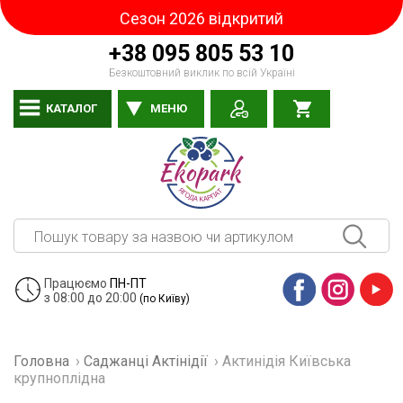
Сезон 2026 відкритий
+38 095 805 53 10
Безкоштовний виклик по всій Україні
КАТАЛОГ
МЕНЮ
Працюємо
ПН-ПТ
з 08:00 до 20:00
(по Київу)
Facebook
Instagram
YouTube
Головна
›
Саджанці Актінідії
›
Актинідія Київська
крупноплідна