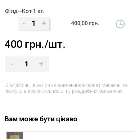
Філд--Кот 1 кг.
-
1
+
400,00 грн.
400
грн./шт.
-
1
+
Ціни дійсні лише при замовленні в інтернет магазині та
можуть відрізнятись від цін у роздрібних магазинах.
Вам може бути цікаво