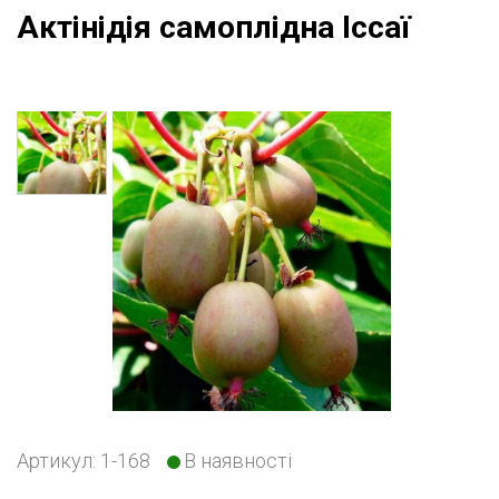
Актінідія самоплідна Іссаї
Артикул: 1-168
В
наявності