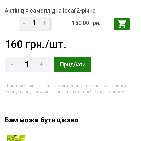
Актінідія самоплідна Іссаї 2-річна
-
1
+
160,00 грн.
160
грн./шт.
-
1
+
Придбати
Ціни дійсні лише при замовленні в інтернет магазині та
можуть відрізнятись від цін у роздрібних магазинах.
Вам може бути цікаво