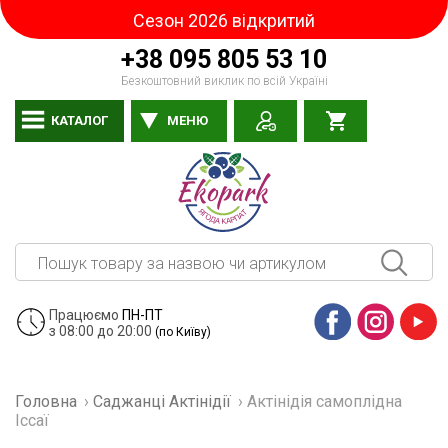
Сезон 2026 відкритий
+38 095 805 53 10
Безкоштовний виклик по всій Україні
КАТАЛОГ
МЕНЮ
Працюємо
ПН-ПТ
з 08:00 до 20:00
(по Київу)
Facebook
Instagram
YouTube
Головна
›
Саджанці Актінідії
›
Актінідія самоплідна
Іссаї