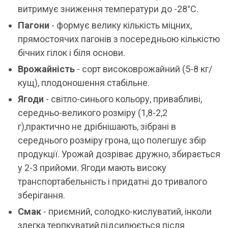
витримує зниження температури до -28°С.
Пагони
- формує велику кількість міцних,
прямостоячих пагонів з посередньою кількістю
бічних гілок і біля основи.
Врожайність
- сорт високоврожайний (5-8 кг/
кущ), плодоношення стабільне.
Ягоди
- світло-синього кольору, привабливі,
середньо-великого розміру (1,8-2,2
г),практично не дрібнішають, зібрані в
середнього розміру грона, що полегшує збір
продукції. Урожай дозріває дружно, збирається
у 2-3 прийоми. Ягоди мають високу
транспортабельність і придатні до тривалого
зберігання.
Смак
- приємний, солодко-кислуватий, інколи
злегка терпкуватий,підсилюється після