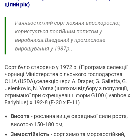
цілий рік)
Ранньостиглий сорт лохини високорослої,
користується постійним попитом у
виробників.Введений у промислове
вирощування у 1987р.,
Сорт було створено у 1972 р. (Програма селекції
чорниці Міністерства сільського господарства
США (USDA),селекціонери A. Draper, G. Galletta, G.
Jelenkovic, N. Vorsa.)шляхом відбору з популяції,
отриманої при схрещуванні форм G100 (Ivanhoe x
Earlyblue) x 192-8 (E-30 x E-11).
Висота
- рослина вище середньої сили роста,
висотою 150-180 см,
Зимостійкість
- сорт зимо та морозостійкий,