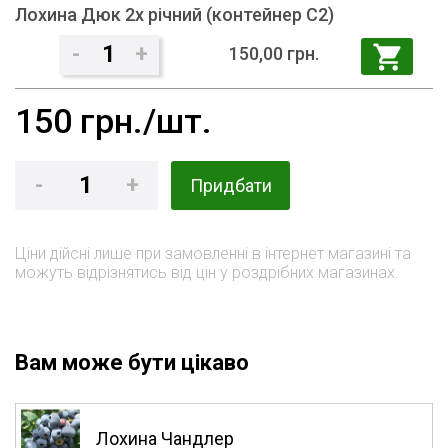
Лохина Дюк 2х річний (контейнер С2)
-
1
+
150,00 грн.
150
грн./шт.
-
1
+
Придбати
Ціни дійсні лише при замовленні в інтернет магазині та
можуть відрізнятись від цін у роздрібних магазинах.
Вам може бути цікаво
Лохина Чандлер