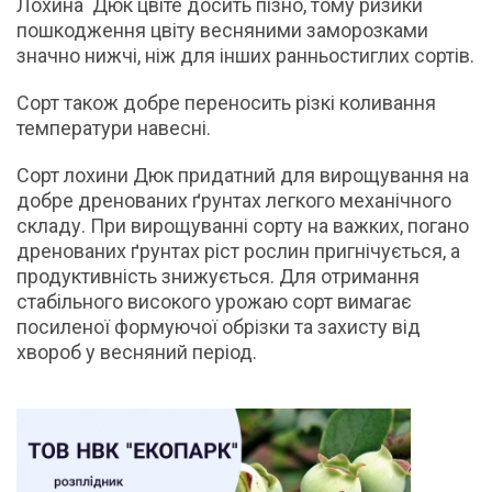
Лохина Дюк цвіте досить пізно, тому ризики
пошкодження цвіту весняними заморозками
значно нижчі, ніж для інших ранньостиглих сортів.
Сорт також добре переносить різкі коливання
температури навесні.
Сорт лохини Дюк придатний для вирощування на
добре дренованих ґрунтах легкого механічного
складу. При вирощуванні сорту на важких, погано
дренованих ґрунтах ріст рослин пригнічується, а
продуктивність знижується. Для отримання
стабільного високого урожаю сорт вимагає
посиленої формуючої обрізки та захисту від
хвороб у весняний період.