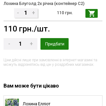
Лохина Блуголд 2х річна (контейнер С2)
-
1
+
110 грн.
110
грн./шт.
-
1
+
Придбати
Ціни дійсні лише при замовленні в інтернет магазині та
можуть відрізнятись від цін у роздрібних магазинах.
Вам може бути цікаво
Лохина Елліот