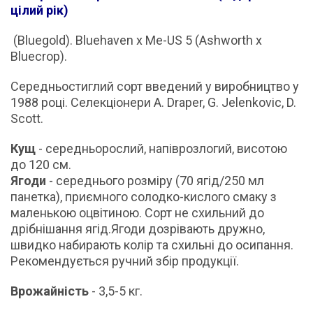
цілий рік)
(Bluegold). Bluehaven x Me-US 5 (Ashworth x
Bluecrop).
Середньостиглий сорт введений у виробництво у
1988 році. Селекціонери A. Draper, G. Jelenkovic, D.
Scott.
Кущ
- середньорослий, напіврозлогий, висотою
до 120 см.
Ягоди
- середнього розміру (70 ягід/250 мл
панетка), приємного солодко-кислого смаку з
маленькою оцвітиною. Сорт не схильний до
дрібнішання ягід.Ягоди дозрівають дружно,
швидко набирають колір та схильні до осипання.
Рекомендується ручний збір продукції.
Врожайність
- 3,5-5 кг.